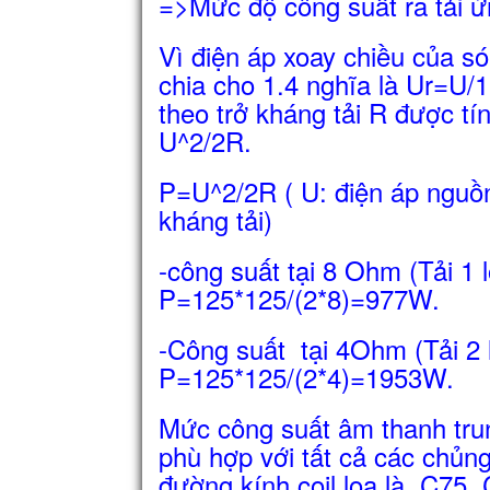
=>Mức độ công suất ra tải 
Vì điện áp xoay chiều của só
chia cho 1.4 nghĩa là Ur=U/1
theo trở kháng tải R được tí
U^2/2R.
P=U^2/2R ( U: điện áp nguồn
kháng tải)
-công suất tại 8 Ohm (Tải 1
P=125*125/(2*8)=977W.
-Công suất tại 4Ohm (Tải 2
P=125*125/(2*4)=1953W.
Mức công suất âm thanh tr
phù hợp với tất cả các chủng
đường kính coil loa là C75,