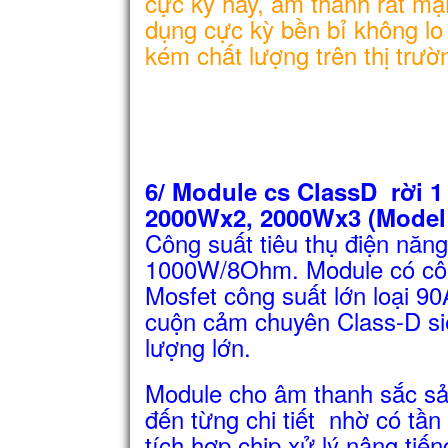
cực kỳ hay, âm thanh rất mạ
dụng cực kỳ bền bỉ không lo
kém chất lượng trên thị trườ
6/ Module cs ClassD rời 1
2000Wx2, 2000Wx3
(Model
Công suất tiêu thụ điện năng
1000W/8Ohm. Module có côn
Mosfet công suất lớn loại 
cuộn cảm chuyên Class-D s
lượng lớn.
Module cho âm thanh sắc sảo
đến từng chi tiết nhờ có tầ
tích hợp chip xử lý nâng tiế