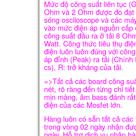
Mức độ công suất liên tục (G
Ohm và 2 Ohm được đo đạt 
sóng osciloscope và các má
vào mức điện áp nguồn cấp 
công suất đầu ra ở tải 8 O
Watt. Công thức tiêu thụ điệ
điện luôn luôn đúng với côn
áp đỉnh (Peak) ra tải (Chín
cs), R: trở kháng của tải.
=>Tất cả các board công suấ
nét, rõ ràng đến từng chi tiế
mịn màng, âm bass đánh rất 
điện của các Mosfet lớn.
Hàng luôn có sẵn tất cả các
trong vòng 02 ngày nhận đượ
ngày. Hỗ trợ dịch vụ nhận hà