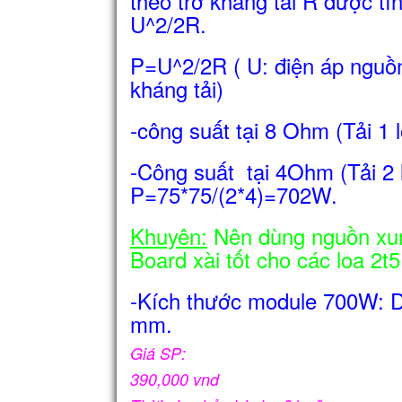
theo trở kháng tải R được tí
U^2/2R.
P=U^2/2R ( U: điện áp nguồn
kháng tải)
-công suất tại 8 Ohm (Tải 1
-Công suất tại 4Ohm (Tải 2 
P=75*75/(2*4)=702W.
Khuyên:
Nên dùng nguồn xun
Board xài tốt cho các loa 2t5,
-Kích thước module 700W: D
mm.
Giá SP:
390,000 vnd