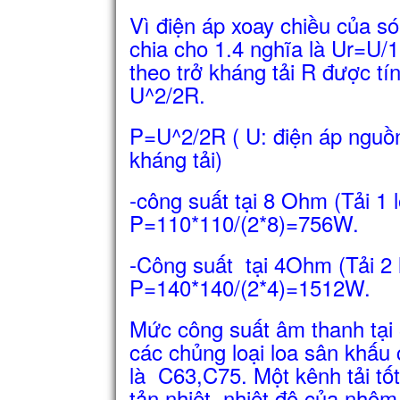
Vì điện áp xoay chiều của só
chia cho 1.4 nghĩa là Ur=U/1
theo trở kháng tải R được tí
U^2/2R.
P=U^2/2R ( U: điện áp nguồn
kháng tải)
-công suất tại 8 Ohm (Tải 1
P=110*110/(2*8)=756W.
-Công suất tại 4Ohm (Tải 2
P=140*140/(2*4)=1512W.
Mức công suất âm thanh tại
các chủng loại loa sân khấu 
là C63,C75. Một kênh tải tốt
tản nhiệt, nhiệt độ của nhô