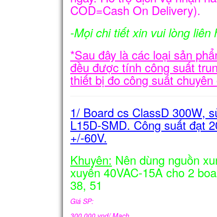
COD=Cash On Delivery).
-Mọi chi tiết xin vui lòng liê
*Sau đây là các loại sản phẩ
đều được tính công suất tru
thiết bị đo công suất chuyê
1/ Board cs ClassD 300W, s
L15D-SMD. Công suất đạt 
+/-60V.
Khuyên:
Nên dùng nguồn xu
xuyến 40VAC-15A cho 2 board
38, 51
Giá SP:
300,000 vnd/ Mạch