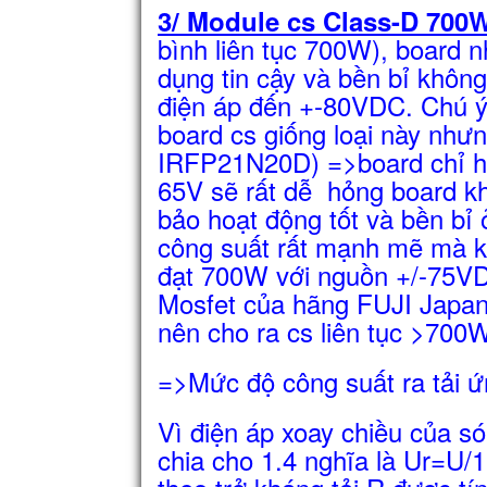
3/ Module cs Class-D 700
bình liên tục 700W), board
dụng tin cậy và bền bỉ khôn
điện áp đến +-80VDC. Chú ý:
board cs giống loại này như
IRFP21N20D) =>board chỉ h
65V sẽ rất dễ hỏng board k
bảo hoạt động tốt và bền b
công suất rất mạnh mẽ mà k
đạt 700W với nguồn +/-75VD
Mosfet của hãng FUJI Japan
nên cho ra cs liên tục >70
=>Mức độ công suất ra tải 
Vì điện áp xoay chiều của só
chia cho 1.4 nghĩa là Ur=U/1