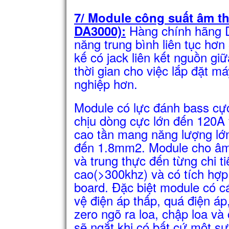
7/ Module công suất âm t
Hàng chính hãng D
DA3000):
năng trung bình liên tục h
kế có jack liên kết nguồn giữ
thời gian cho việc lắp đặt m
nghiệp hơn.
Module có lực đánh bass cự
chịu dòng cực lớn đến 120A
cao tần mang năng lượng lớn
đến 1.8mm2. Module cho âm 
và trung thực đến từng chi 
cao(>300khz) và có tích hợp 
board. Đặc biệt module có 
vệ điện áp thấp, quá điện áp
zero ngõ ra loa, chập loa và
sẽ ngắt khi có bất cứ một sự