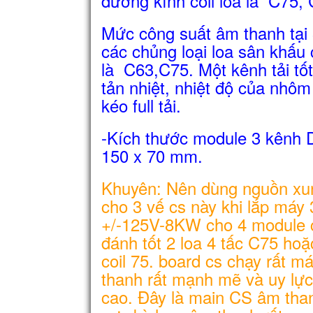
đường kính coil loa là C75,
Mức công suất âm thanh tại
các chủng loại loa sân khấu 
là C63,C75. Một kênh tải tốt
tản nhiệt, nhiệt độ của nhô
kéo full tải.
-Kích thước module 3 kênh 
150 x 70 mm.
Khuyên: Nên dùng nguồn x
cho 3 vế cs này khi lắp máy
+/-125V-8KW cho 4 module c
đánh tốt 2 loa 4 tấc C75 hoặ
coil 75. board cs chạy rất 
thanh rất mạnh mẽ và uy lực
cao. Đây là main CS âm tha