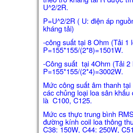
U^2/2R.
P=U^2/2R ( U: điện áp nguồn
kháng tải)
-công suất tại 8 Ohm (Tải 1
P=155*155/(2*8)=1501W.
-Công suất tại 4Ohm (Tải 2
P=155*155/(2*4)=3002W.
Mức công suất âm thanh tại
các chủng loại loa sân khấu 
là C100, C125.
Mức cs thực trung bình RMS 
đường kính coil loa thông t
C38: 150W, C44: 250W, C5