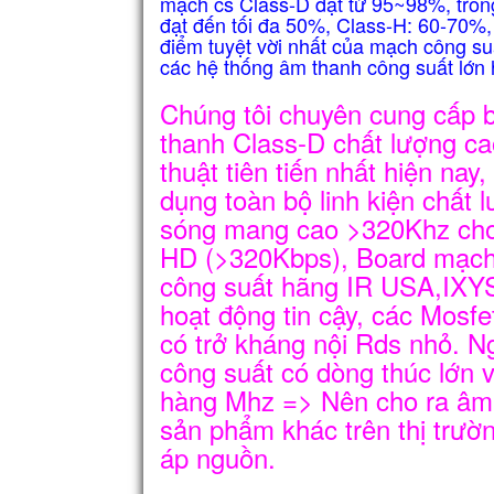
mạch cs Class-D đạt từ 95~98%, trong
đạt đến tối đa 50%, Class-H: 60-70%
điểm tuyệt vời nhất của mạch công suấ
các hệ thống âm thanh công suất lớn
Chúng tôi chuyên cung cấp 
thanh Class-D chất lượng ca
thuật tiên tiến nhất hiện na
dụng toàn bộ linh kiện chất
sóng mang cao >320Khz cho 
HD (>320Kbps), Board mạc
công suất hãng IR USA,IXYS
hoạt động tin cậy, các Mosfe
có trở kháng nội Rds nhỏ. Ng
công suất có dòng thúc lớn 
hàng Mhz => Nên cho ra âm
sản phẩm khác trên thị trườ
áp nguồn.