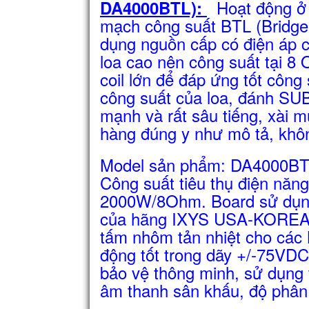
Hoạt động ở 
DA4000BTL):
mạch công suất BTL (Bridge 
dụng nguồn cấp có điện áp c
loa cao nên công suất tại 8
coil lớn để đáp ứng tốt công
công suất của loa, đánh SUB
mạnh và rất sâu tiếng, xài 
hàng đúng y như mô tả, khô
Model sản phẩm: DA4000B
Công suất tiêu thụ điện năng
2000W/8Ohm. Board sử dụng 
của hãng IXYS USA-KOREA lo
tấm nhôm tản nhiệt cho các 
động tốt trong dãy +/-75VD
bảo vệ thông minh, sử dụng t
âm thanh sân khấu, độ phân