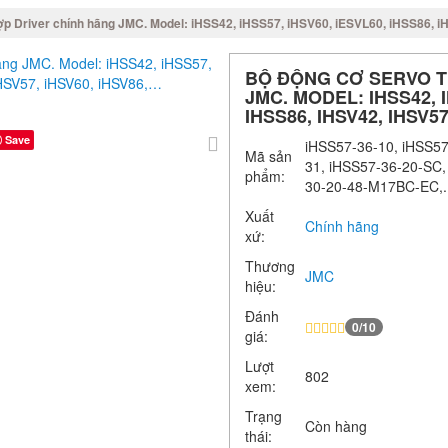
ợp Driver chính hãng JMC. Model: iHSS42, iHSS57, iHSV60, iESVL60, iHSS86, 
BỘ ĐỘNG CƠ SERVO T
JMC. MODEL: IHSS42, I
IHSS86, IHSV42, IHSV57
Save
iHSS57-36-10, iHSS57
Mã sản
31, iHSS57-36-20-SC
phẩm:
30-20-48-M17BC-EC,..
Xuất
Chính hãng
xứ:
Thương
JMC
hiệu:
Đánh
0/10
giá:
Lượt
802
xem:
Trạng
Còn hàng
thái: