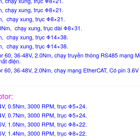
m, chạy xung,
trục Φ8×21.
m, chạy xung,
trục Φ8×21
.
m, chạy xung,
trục Φ8×21
.
.0Nm, chạy xung,
trục dài Φ8×31
.
m, chạy xung,
trục Φ14×38
.
m, chạy xung,
trục Φ14×38
.
60, 36-48V, 2.0Nm, chạy truyền thông RS485 mạng Mod
mất điện.
60, 36-48V, 2.0Nm, chạy mạng EtherCAT, Có pin 3.6V 
tor:
24V, 0.5Nm, 3000 RPM,
trục Φ5×24
.
24V, 0.7Nm, 3000 RPM,
trục Φ5×24
.
36V, 1.0Nm, 3000 RPM,
trục Φ8×22
.
36V, 1.4Nm, 3000 RPM,
trục Φ8×22
.