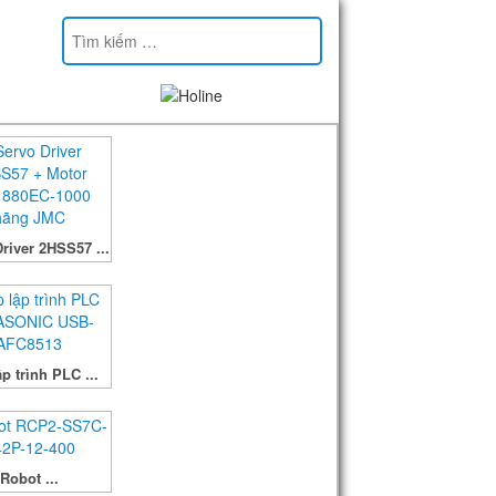
river 2HSS57 ...
p trình PLC ...
Robot ...