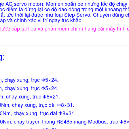
ge AC servo motor): Momen xoắn bé nhưng tốc độ chạ
ợc điểm là dừng lại có độ dao động trong một khoảng thờ
t tức thời lại được như loại Step Servo. Chuyên dùng c
áp và chính xác vị trí ngay tức khắc.
được cấp tài liệu và phần mềm chính hãng cài máy tính 
g:
m, chạy xung,
trục Φ5×24
.
m, chạy xung,
trục Φ5×24
.
m,
chạy xung,
trục Φ8×21
.
.0Nm, chạy xung,
trục dài Φ8×31
.
.0Nm, chạy xung,
trục dài Φ8×31
.
2.0Nm, chạy truyền thông RS485 mạng Modbus,
trục Φ8