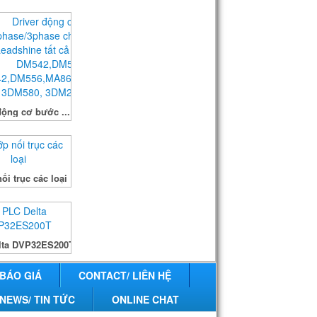
động cơ bước ...
ối trục các loại
lta DVP32ES200T
 BÁO GIÁ
CONTACT/ LIÊN HỆ
NEWS/ TIN TỨC
ONLINE CHAT