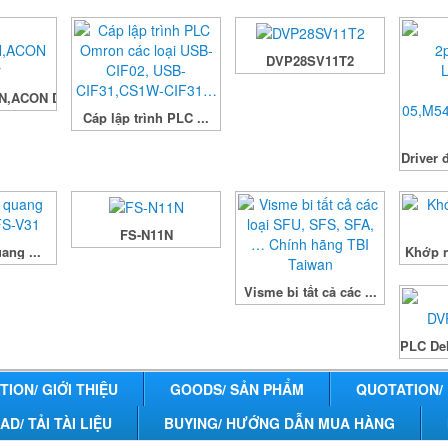
DVP28SV11T2
N,ACON Driver
Cáp lập trình PLC ...
Driver 
FS-N11N
ang ...
Khớp n
Visme bi tất cả các ...
PLC De
ION/ GIỚI THIỆU
GOODS/ SẢN PHẨM
QUOTATION/
/ TẢI TÀI LIỆU
BUYING/ HƯỚNG DẪN MUA HÀNG