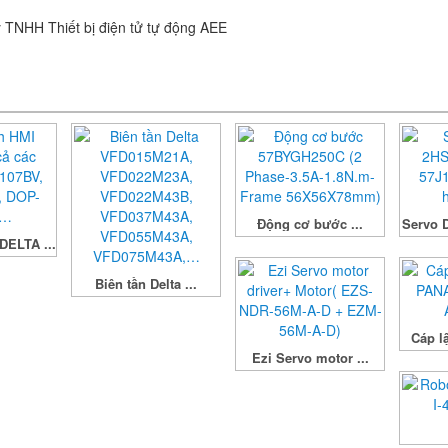
Động cơ bước ...
Servo D
DELTA ...
Biên tần Delta ...
Cáp lậ
Ezi Servo motor ...