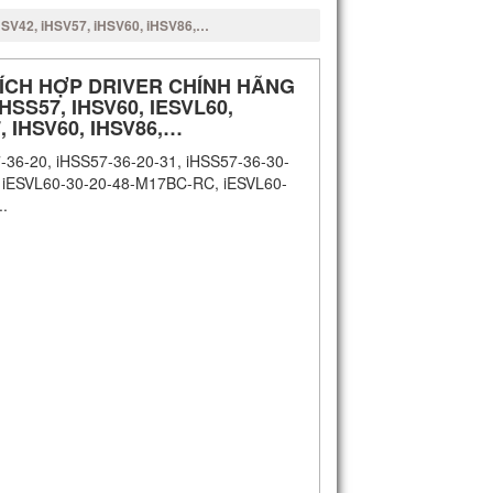
iHSV42, iHSV57, iHSV60, iHSV86,…
ÍCH HỢP DRIVER CHÍNH HÃNG
HSS57, IHSV60, IESVL60,
, IHSV60, IHSV86,…
-36-20, iHSS57-36-20-31, iHSS57-36-30-
, iESVL60-30-20-48-M17BC-RC, iESVL60-
.