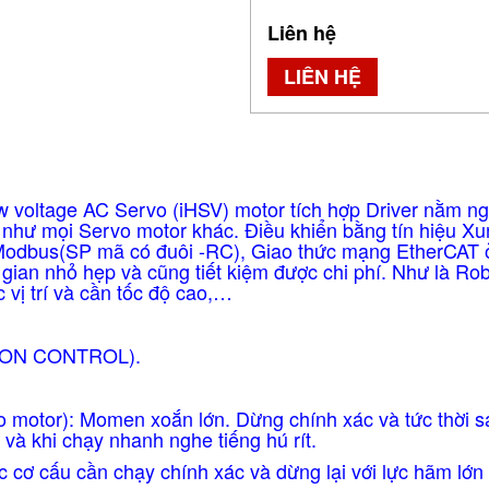
Liên hệ
LIÊN HỆ
voltage AC Servo (iHSV) motor tích hợp Driver nằm ngay
 như mọi Servo motor khác. Điều khiển bằng tín hiệu X
odbus(SP mã có đuôi -RC), Giao thức mạng EtherCAT ở
 gian nhỏ hẹp và cũng tiết kiệm được chi phí. Như là R
vị trí và cần tốc độ cao,…
TION CONTROL).
o motor): Momen xoắn lớn.
Dừng chính xác và tức thời s
và khi chạy nhanh nghe tiếng hú rít.
c cơ cấu cần chạy chính xác và dừng lại với lực hãm lớ