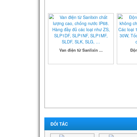
Van điện từ Sanlixin ...
Độn
Chi tiết
ĐỐI TÁC