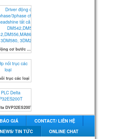
động cơ bước ...
ối trục các loại
lta DVP32ES200T
 BÁO GIÁ
CONTACT/ LIÊN HỆ
NEWS/ TIN TỨC
ONLINE CHAT