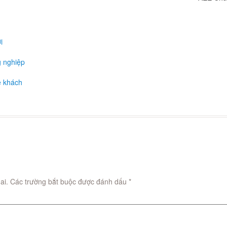
i
g nghiệp
e khách
ai.
Các trường bắt buộc được đánh dấu
*