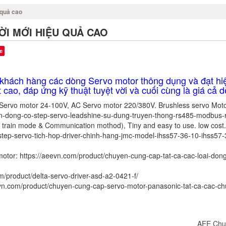
 quả cao
ỜI MỚI HIỆU QUẢ CAO
e
uý khách hàng các dòng Servo motor thông dụng và đạt h
t cao, đáp ứng kỹ thuật tuyệt vời và cuối cùng là giá cả 
Servo motor 24-100V, AC Servo motor 220/380V. Brushless servo Mot
en-dong-co-step-servo-leadshine-su-dung-truyen-thong-rs485-modbus-r
 train mode & Communication mothod), Tiny and easy to use. low cost.
step-servo-tich-hop-driver-chinh-hang-jmc-model-ihss57-36-10-ihss57
otor: https://aeevn.com/product/chuyen-cung-cap-tat-ca-cac-loai-don
m/product/delta-servo-driver-asd-a2-0421-f/
evn.com/product/chuyen-cung-cap-servo-motor-panasonic-tat-ca-cac-
AEE Chuy