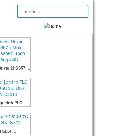
river 2HSS57 ...
p trình PLC ...
Robot ...