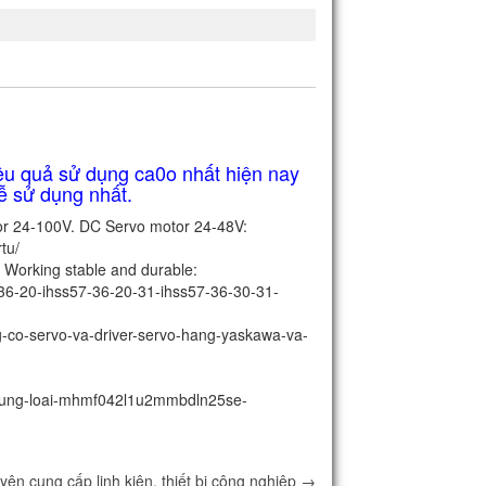
iệu quả sử dụng ca0o nhất hiện nay
dễ sử dụng nhất.
or 24-100V. DC Servo motor 24-48V:
tu/
 Working stable and durable:
-36-20-ihss57-36-20-31-ihss57-36-30-31-
g-co-servo-va-driver-servo-hang-yaskawa-va-
chung-loai-mhmf042l1u2mmbdln25se-
ên cung cấp linh kiện, thiết bị công nghiệp
→