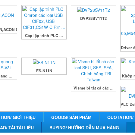
DVP28SV11T2
N,ACON Driver
Cáp lập trình PLC ...
Driver 
FS-N11N
ang ...
Khớp n
Visme bi tất cả các ...
PLC De
ION/ GIỚI THIỆU
GOODS/ SẢN PHẨM
QUOTATION/
/ TẢI TÀI LIỆU
BUYING/ HƯỚNG DẪN MUA HÀNG