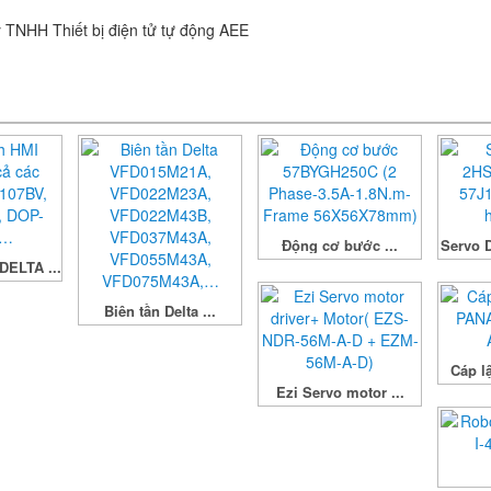
Động cơ bước ...
Servo D
DELTA ...
Biên tần Delta ...
Cáp lậ
Ezi Servo motor ...