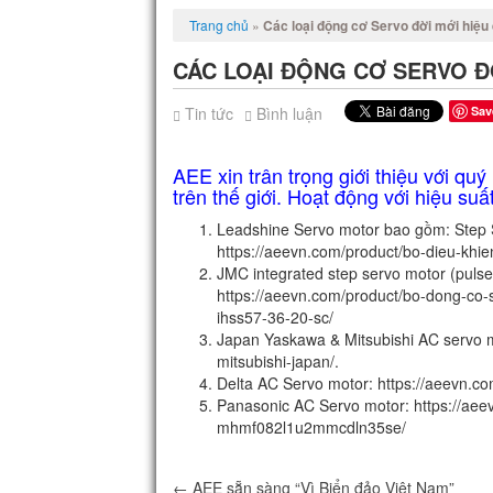
Trang chủ
»
Các loại động cơ Servo đời mới hiệu
CÁC LOẠI ĐỘNG CƠ SERVO Đ
Tin tức
Bình luận
Sav
AEE xin trân trọng giới thiệu với q
trên thế giới. Hoạt động với hiệu suấ
Leadshine Servo motor bao gồm: Step 
https://aeevn.com/product/bo-dieu-khi
JMC integrated step servo motor (pulse
https://aeevn.com/product/bo-dong-co-
ihss57-36-20-sc/
Japan Yaskawa & Mitsubishi AC servo m
mitsubishi-japan/.
Delta AC Servo motor: https://aeevn.co
Panasonic AC Servo motor: https://ae
mhmf082l1u2mmcdln35se/
←
AEE sẵn sàng “Vì Biển đảo Việt Nam”