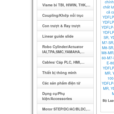
PLC
Visme bi TBI, HIWIN, THK,…
HMI
Coupling/Khớp nối trục
Cáp lập trình
Con trượt & Ray trượt
Biến tần
Linear guide slide
Motor
Robo Cylinder/Actuator
Driver/ Bộ điều khiển động
IAI,TPA,SMC,YAMAHA,…
cơ
Cables/ Cáp PLC, HMI,…
Điều khiển nhiệt độ
Thiết bị thông minh
Sensor các loại
Bộ chống trộm
Các sản phẩm điện tử
Dây đai răng
BỘ SẠC ACQUY
Dụng cụ/Phụ
Buli răng
kiện/Accessories
Bộ Laze
MÁY QUÉT MÃ VẠCH
Nút bấm, đèn LED, Relay…
Ch
Motor STEP/DC/AC/BLDC,…
HELICOPTER/ MÁY BAY
Đĩa encoder