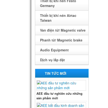
Thiết bị khí nén Festo
Germany
Thiết bị khí nén Airtac
Taiwan
Van điện từ/ Magnetic valve
Phanh từ/ Magnetic brake
Audio Equipment
Dịch vụ lắp đặt
LẮP ĐẶT CAMERA
TIN TỨC MỚI
LẮP ĐẶT LED Q.CÁO
CỬA TỰ ĐỘNG
AEE đầu tư nghiên cứu những
sản phẩm mới