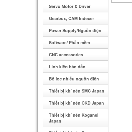
Servo Motor & Driver
POWER SPEAKER
MÁY IN
Gearbox, CAM Indexer
INVERTER
Power Supply/Nguồn điện
MẠCH ĐIỆN TỬ
Software/ Phần mềm
CNC accessories
BOARD MẠCH GIAO TIẾP
Linh kiện bán dẫn
Sửa chữa board Mạch máy
Relay
Bộ lọc nhiễu nguồn điện
CNC, thay màn hình HMI,
IC CÔNG NGHIỆP
Thiết bị khí nén SMC Japan
PLC…
Dây điện
Thiết bị khí nén CKD Japan
LINH KIỆN MÁY CNC
BAX
Thiết bị khí nén Koganei
Japan