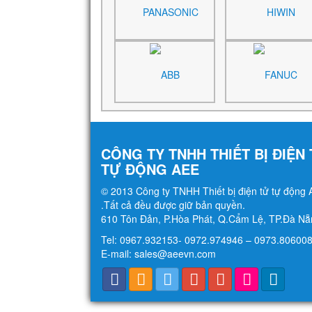
CÔNG TY TNHH THIẾT BỊ ĐIỆN
TỰ ĐỘNG AEE
© 2013 Công ty TNHH Thiết bị điện tử tự động
.Tất cả đều được giữ bản quyền.
610 Tôn Đản, P.Hòa Phát, Q.Cẩm Lệ, TP.Đà Nẵ
Tel: 0967.932153- 0972.974946 – 0973.806008
E-mail: sales@aeevn.com