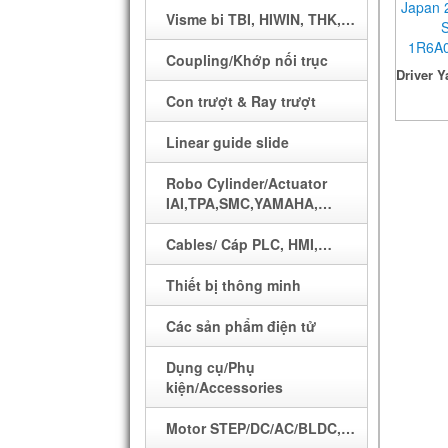
PLC
Visme bi TBI, HIWIN, THK,…
HMI
Coupling/Khớp nối trục
Driver Y
Cáp lập trình
Con trượt & Ray trượt
Ch
Biến tần
Linear guide slide
Motor
Robo Cylinder/Actuator
Driver/ Bộ điều khiển động
IAI,TPA,SMC,YAMAHA,…
cơ
Cables/ Cáp PLC, HMI,…
Điều khiển nhiệt độ
Thiết bị thông minh
Sensor các loại
Bộ chống trộm
Các sản phẩm điện tử
Dây đai răng
BỘ SẠC ACQUY
Dụng cụ/Phụ
Buli răng
kiện/Accessories
MÁY QUÉT MÃ VẠCH
Nút bấm, đèn LED, Relay…
Motor STEP/DC/AC/BLDC,…
HELICOPTER/ MÁY BAY
Đĩa encoder