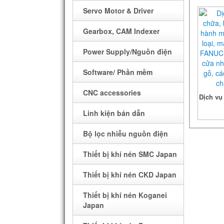
Servo Motor & Driver
POWER SPEAKER
MÁY IN
Gearbox, CAM Indexer
INVERTER
Power Supply/Nguồn điện
MẠCH ĐIỆN TỬ
Software/ Phần mềm
CNC accessories
Dịch vụ 
Ch
BOARD MẠCH GIAO TIẾP
Linh kiện bán dẫn
Sửa chữa board Mạch máy
Relay
Bộ lọc nhiễu nguồn điện
CNC, thay màn hình HMI,
IC CÔNG NGHIỆP
Thiết bị khí nén SMC Japan
PLC…
Dây điện
Thiết bị khí nén CKD Japan
LINH KIỆN MÁY CNC
BAX
Thiết bị khí nén Koganei
Japan