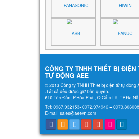
CÔNG TY TNHH THIẾT BỊ ĐIỆN
TỰ ĐỘNG AEE
© 2013 Công ty TNHH Thiết bị điện tử tự động
.Tất cả đều được giữ bản quyền.
610 Tôn Đản, P.Hòa Phát, Q.Cẩm Lệ, TP.Đà Nẵ
Tel: 0967.932153- 0972.974946 – 0973.806008
E-mail: sales@aeevn.com