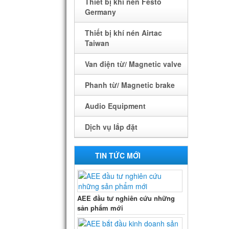
Thiết bị khí nén Festo
Germany
Thiết bị khí nén Airtac
Taiwan
Van điện từ/ Magnetic valve
Phanh từ/ Magnetic brake
Audio Equipment
Dịch vụ lắp đặt
LẮP ĐẶT CAMERA
TIN TỨC MỚI
LẮP ĐẶT LED Q.CÁO
CỬA TỰ ĐỘNG
AEE đầu tư nghiên cứu những
sản phẩm mới